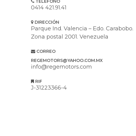
TELÉFONO
0414 421.91.41
DIRECCIÓN
Parque Ind. Valencia – Edo. Carabobo.
Zona postal 2001. Venezuela
CORREO
REGEMOTORS@YAHOO.COM.MX
info@regemotors.com
RIF
J-31223366-4