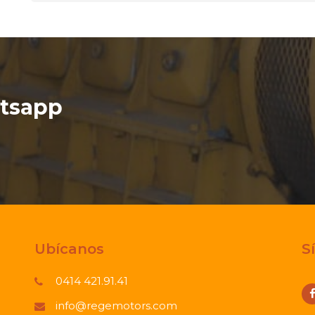
tsapp
Ubícanos
S
0414 421.91.41
info@regemotors.com