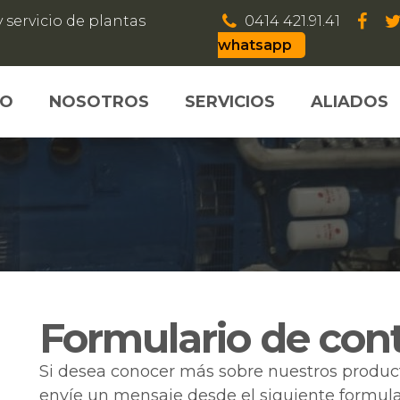
 servicio de plantas
0414 421.91.41
whatsapp
IO
NOSOTROS
SERVICIOS
ALIADOS
Formulario de con
Si desea conocer más sobre nuestros product
envíe un mensaje desde el siguiente formular