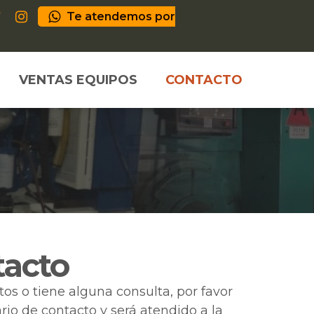
Te atendemos por
VENTAS EQUIPOS
CONTACTO
tacto
os o tiene alguna consulta, por favor
io de contacto y será atendido a la