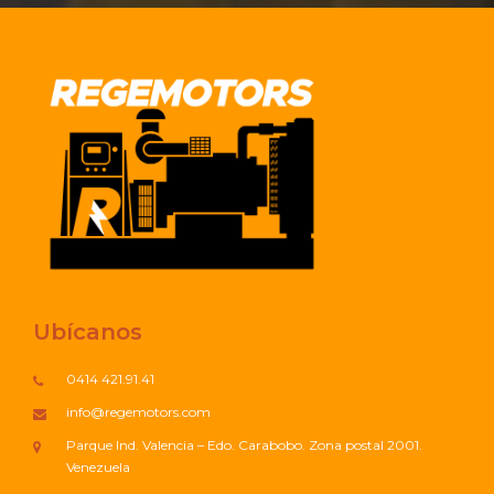
Ubícanos
0414 421.91.41
info@regemotors.com
Parque Ind. Valencia – Edo. Carabobo. Zona postal 2001.
Venezuela